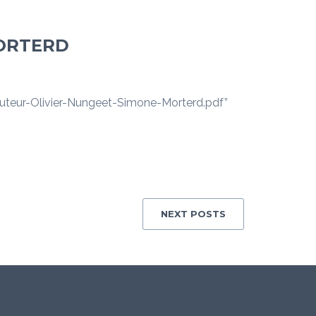
MORTERD
eur-Olivier-Nungeet-Simone-Morterd.pdf”
NEXT POSTS