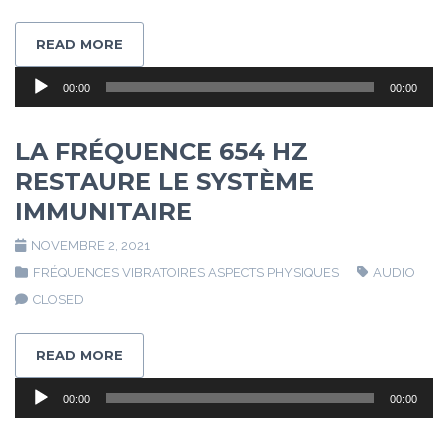
READ MORE
Lecteur
00:00
00:00
audio
LA FRÉQUENCE 654 HZ
RESTAURE LE SYSTÈME
IMMUNITAIRE
NOVEMBRE 2, 2021
FRÉQUENCES VIBRATOIRES ASPECTS PHYSIQUES
AUDIO
CLOSED
READ MORE
Lecteur
00:00
00:00
audio