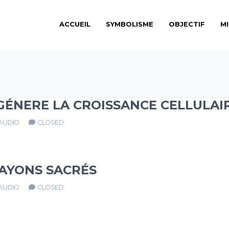
ACCUEIL
SYMBOLISME
OBJECTIF
M
GÉNERE LA CROISSANCE CELLULAI
AUDIO
CLOSED
RAYONS SACRÉS
AUDIO
CLOSED