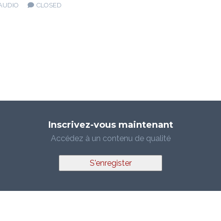
AUDIO
CLOSED
Inscrivez-vous maintenant
Accédez à un contenu de qualité
S'enregister