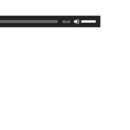
Utilisez
00:00
les
flèches
haut/bas
pour
augmenter
ou
diminuer
le
volume.