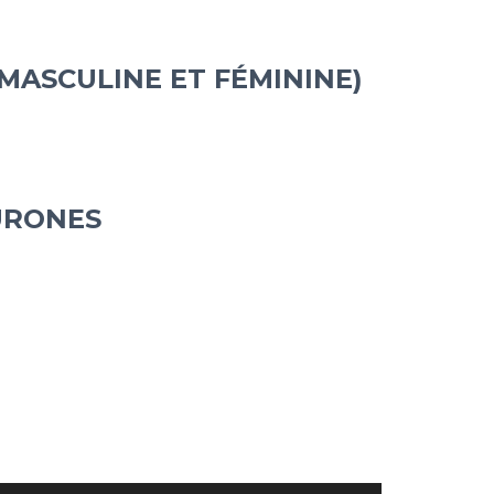
(MASCULINE ET FÉMININE)
URONES