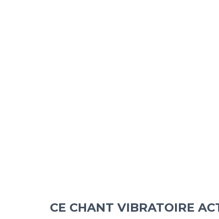
CE CHANT VIBRATOIRE ACT