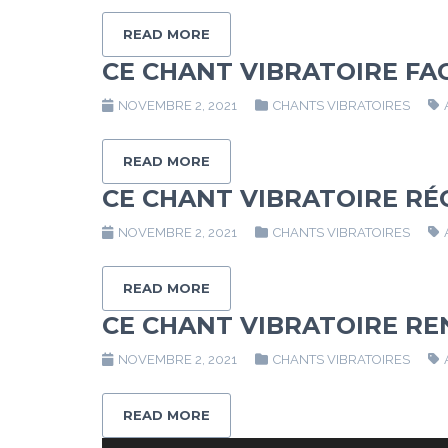
READ MORE
CE CHANT VIBRATOIRE FAC
NOVEMBRE 2, 2021
CHANTS VIBRATOIRES
READ MORE
CE CHANT VIBRATOIRE RÉ
NOVEMBRE 2, 2021
CHANTS VIBRATOIRES
READ MORE
CE CHANT VIBRATOIRE RE
NOVEMBRE 2, 2021
CHANTS VIBRATOIRES
READ MORE