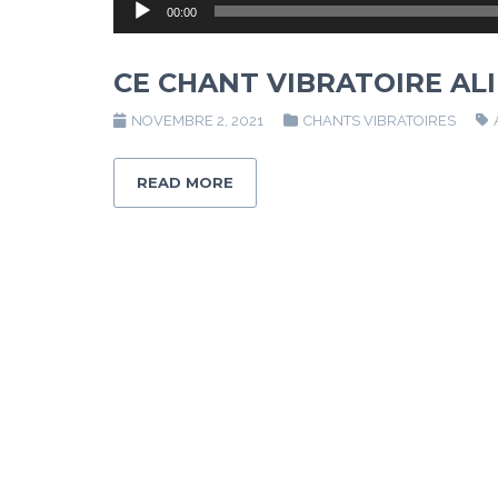
Lecteur
00:00
audio
CE CHANT VIBRATOIRE ALI
NOVEMBRE 2, 2021
CHANTS VIBRATOIRES
READ MORE