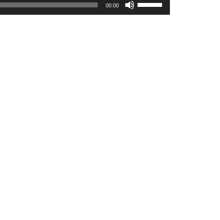
Utilisez
00:00
les
flèches
haut/bas
pour
augmenter
ou
diminuer
le
volume.