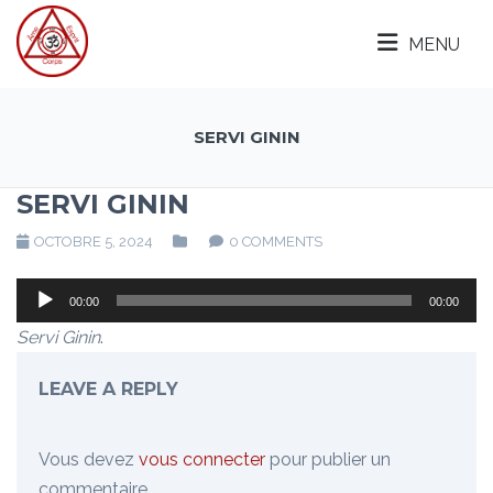
MENU
SERVI GININ
SERVI GININ
OCTOBRE 5, 2024
0 COMMENTS
Lecteur
00:00
00:00
audio
Servi Ginin
.
LEAVE A REPLY
Vous devez
vous connecter
pour publier un
commentaire.