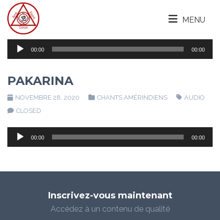
MENU
Lecteur
00:00
00:00
audio
PAKARINA
NOVEMBRE 28, 2020
CHANTS AMÉRINDIENS
AUDIO
CLOSED
Lecteur
00:00
00:00
audio
Inscrivez-vous maintenant
Accédez à un contenu de qualité