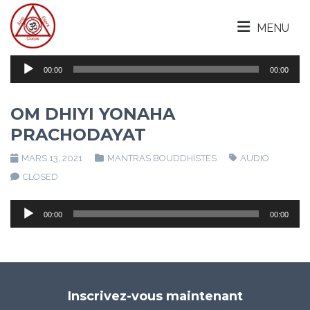
MENU
Lecteur
00:00
00:00
audio
OM DHIYI YONAHA
PRACHODAYAT
MARS 13, 2021
MANTRAS BOUDDHISTES
AUDIO
CLOSED
Lecteur
00:00
00:00
audio
Inscrivez-vous maintenant