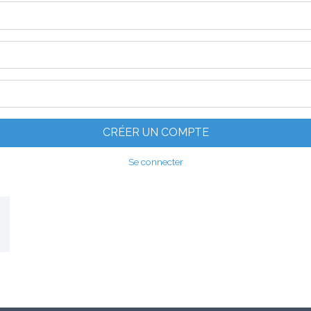
E-mail
*
Password
*
Confirmez le mot de passe
*
CRÉER UN COMPTE
Se connecter