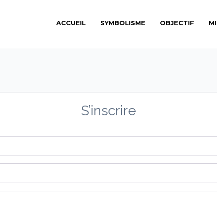
ACCUEIL
SYMBOLISME
OBJECTIF
M
S’inscrire
Prénom
*
Nom
*
Identifiant
*